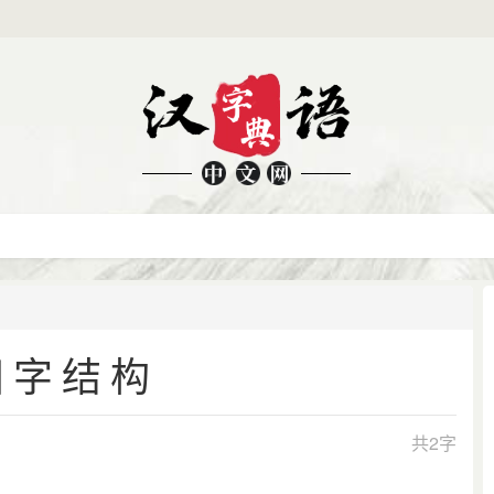
田字结构
共2字