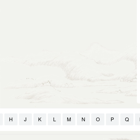
H
J
K
L
M
N
O
P
Q