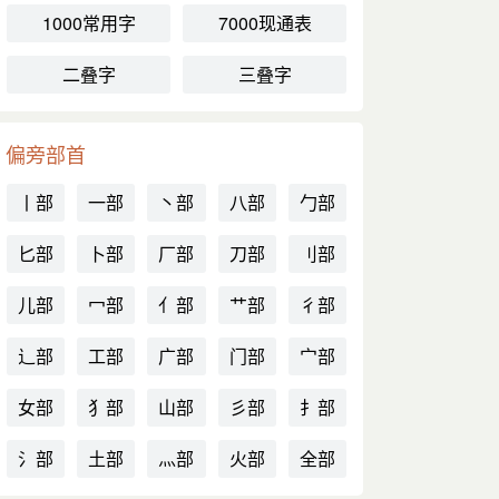
1000常用字
7000现通表
二叠字
三叠字
偏旁部首
丨部
一部
丶部
八部
勹部
匕部
卜部
厂部
刀部
刂部
儿部
冖部
亻部
艹部
彳部
辶部
工部
广部
门部
宀部
女部
犭部
山部
彡部
扌部
氵部
土部
灬部
火部
全部