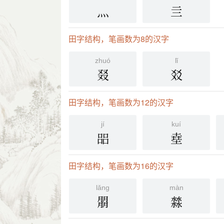
灬
亖
田字结构，笔画数为8的汉字
zhuó
lǐ
叕
㸚
田字结构，笔画数为12的汉字
jí
kuí
㗊
㙓
田字结构，笔画数为16的汉字
lǎng
màn
朤
㵘