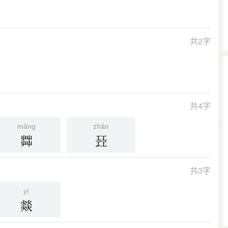
共2字
共4字
mǎng
zhǎn
茻
㠭
共3字
yì
燚