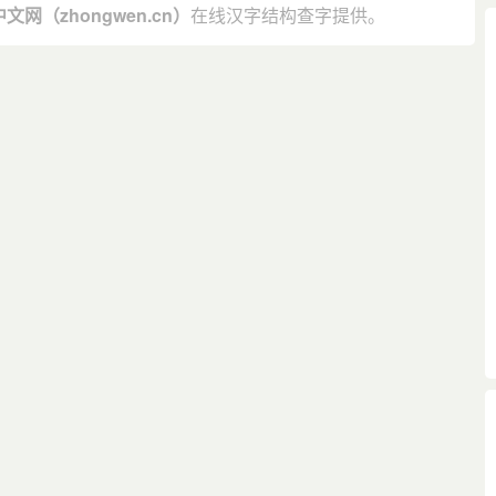
中文网（zhongwen.cn）
在线汉字结构查字提供。