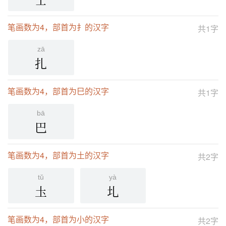
笔画数为4，部首为扌的汉字
共1字
zā
扎
笔画数为4，部首为巳的汉字
共1字
bā
巴
笔画数为4，部首为土的汉字
共2字
tǔ
yà
圡
圠
笔画数为4，部首为小的汉字
共2字