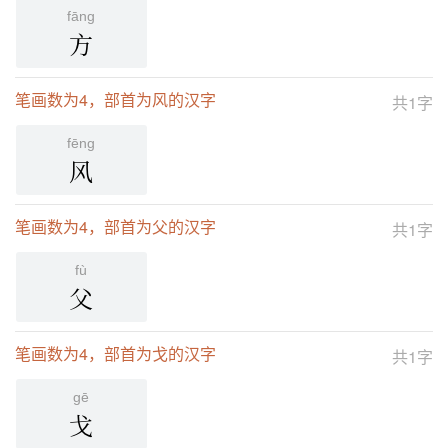
fāng
方
笔画数为4，部首为风的汉字
共1字
fēng
风
笔画数为4，部首为父的汉字
共1字
fù
父
笔画数为4，部首为戈的汉字
共1字
gē
戈