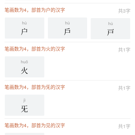
笔画数为4，部首为户的汉字
共3字
hù
hù
hù
户
戶
戸
笔画数为4，部首为火的汉字
共1字
huǒ
火
笔画数为4，部首为旡的汉字
共1字
jì
旡
笔画数为4，部首为见的汉字
共1字