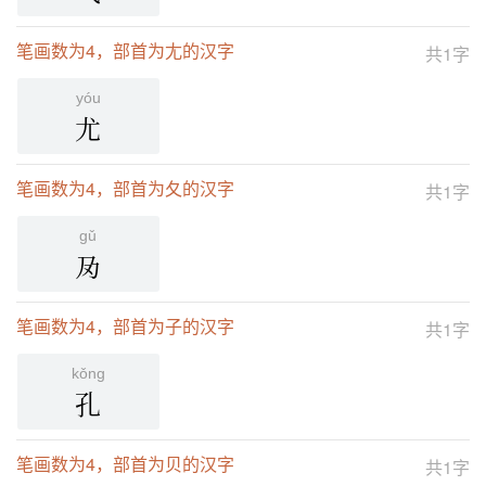
笔画数为4，部首为尢的汉字
共1字
yóu
尤
笔画数为4，部首为夂的汉字
共1字
gǔ
夃
笔画数为4，部首为子的汉字
共1字
kǒng
孔
笔画数为4，部首为贝的汉字
共1字