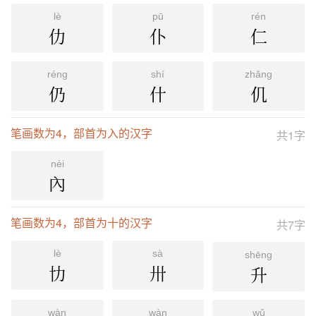
lè
pū
rén
仂
仆
仁
réng
shí
zhǎng
仍
什
仉
笔画数为4，部首为入的汉字
共1字
nèi
內
笔画数为4，部首为十的汉字
共7字
lè
sà
shēng
㔹
卅
升
wàn
wàn
wǔ