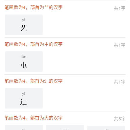
笔画数为4，部首为艹的汉字
共1字
yì
艺
笔画数为4，部首为屮的汉字
共1字
tún
屯
笔画数为4，部首为辶的汉字
共1字
yī
辷
笔画数为4，部首为大的汉字
共5字