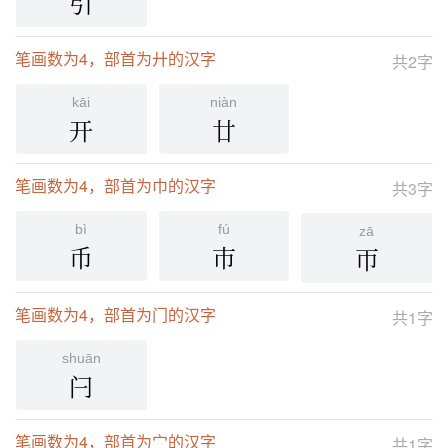
引
笔画数为4，部首为廾的汉字
共2字
kāi
niàn
开
廿
笔画数为4，部首为巾的汉字
共3字
bì
fú
zā
币
巿
帀
笔画数为4，部首为门的汉字
共1字
shuān
闩
笔画数为4，部首为宀的汉字
共1字