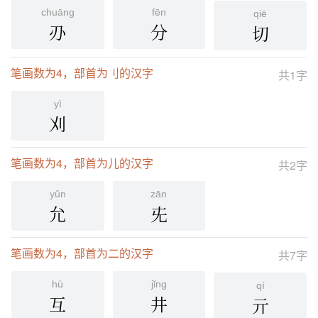
chuāng
fēn
qiē
刅
分
切
笔画数为4，部首为刂的汉字
共1字
yì
刈
笔画数为4，部首为儿的汉字
共2字
yǔn
zān
允
兂
笔画数为4，部首为二的汉字
共7字
hù
jǐng
qí
互
井
亓