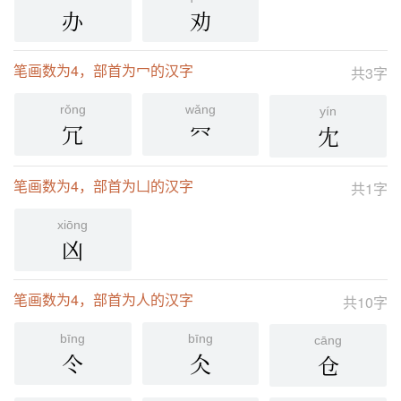
办
劝
笔画数为4，部首为冖的汉字
共3字
rǒng
wǎng
yín
冗
㓁
冘
笔画数为4，部首为凵的汉字
共1字
xiōng
凶
笔画数为4，部首为人的汉字
共10字
bīng
bīng
cāng
仒
仌
仓