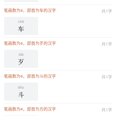
笔画数为4，部首为车的汉字
共1字
chē
车
笔画数为4，部首为歹的汉字
共1字
dǎi
歹
笔画数为4，部首为斗的汉字
共1字
dǒu
斗
笔画数为4，部首为方的汉字
共1字