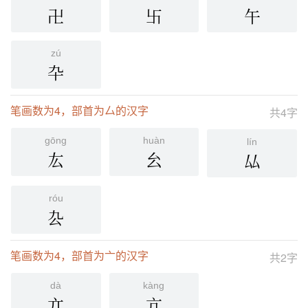
卍
卐
午
zú
卆
笔画数为4，部首为厶的汉字
共4字
gōng
huàn
lín
厷
㕕
厸
róu
厹
笔画数为4，部首为亠的汉字
共2字
dà
kàng
亣
亢