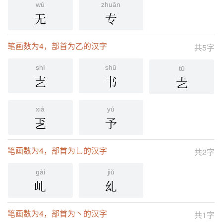
wú
zhuān
无
专
笔画数为4，部首为乙的汉字
共5字
shì
shū
tǔ
㐊
书
㐋
xià
yú
乤
予
笔画数为4，部首为乚的汉字
共2字
gài
jiǔ
乢
乣
笔画数为4，部首为丶的汉字
共1字