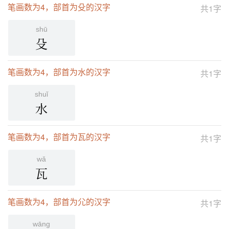
笔画数为4，部首为殳的汉字
共1字
shū
殳
笔画数为4，部首为水的汉字
共1字
shuǐ
水
笔画数为4，部首为瓦的汉字
共1字
wǎ
瓦
笔画数为4，部首为尣的汉字
共1字
wāng