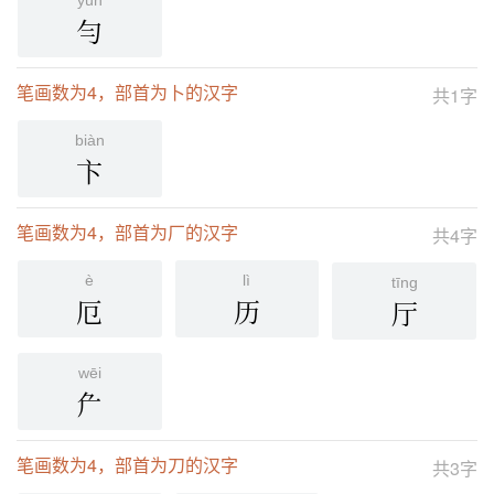
yún
勻
笔画数为4，部首为卜的汉字
共1字
biàn
卞
笔画数为4，部首为厂的汉字
共4字
è
lì
tīng
厄
历
厅
wēi
厃
笔画数为4，部首为刀的汉字
共3字