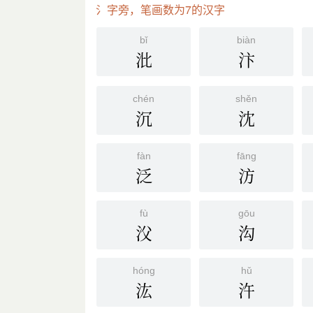
氵字旁，笔画数为7的汉字
bǐ
biàn
沘
汴
chén
shěn
沉
沈
fàn
fāng
泛
汸
fù
gōu
㳇
沟
hóng
hǔ
汯
汻