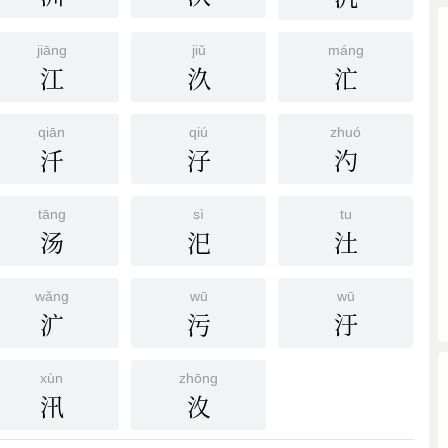
jiāng
jiǔ
máng
江
汣
汒
qiān
qiú
zhuó
汘
汓
汋
tāng
sì
tu
汤
汜
汢
wǎng
wū
wū
㲿
污
汙
xùn
zhōng
汛
汷