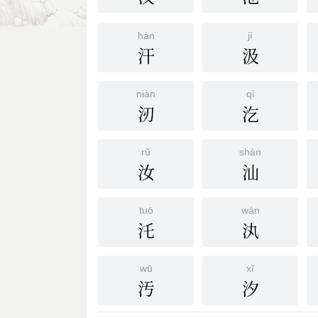
hàn
jí
汗
汲
niàn
qì
㲽
汔
rǔ
shàn
汝
汕
tuō
wán
汑
汍
wū
xī
汚
汐