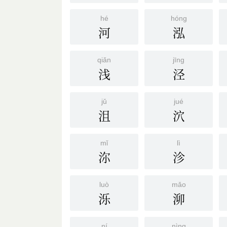
hé
hóng
河
泓
qiǎn
jīng
浅
泾
jǔ
jué
沮
泬
mǐ
lì
沵
沴
luò
mǎo
泺
泖
ní
nìng