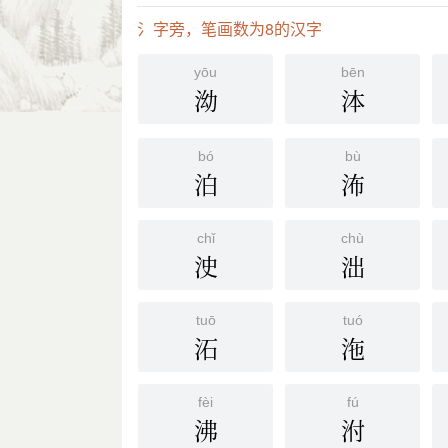
氵字旁，笔画数为8的汉字
yōu
bēn
泑
泍
bó
bù
泊
㳍
chǐ
chù
㳏
泏
tuō
tuó
沰
沲
fèi
fú
沸
泭