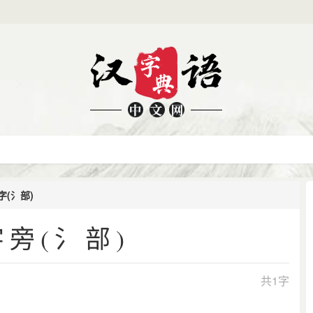
(氵部)
旁(氵部)
共1字