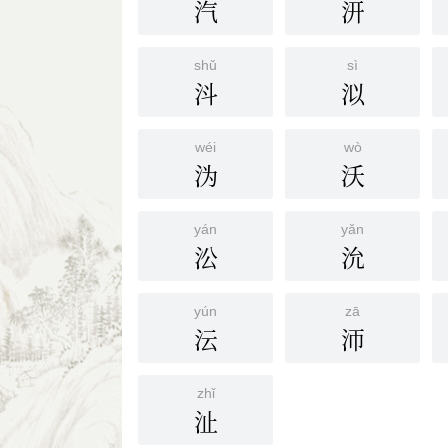
汽
汧
shǔ
sì
㳆
泤
wéi
wò
沩
沃
yán
yǎn
㳂
沇
yún
zā
沄
沞
zhǐ
沚