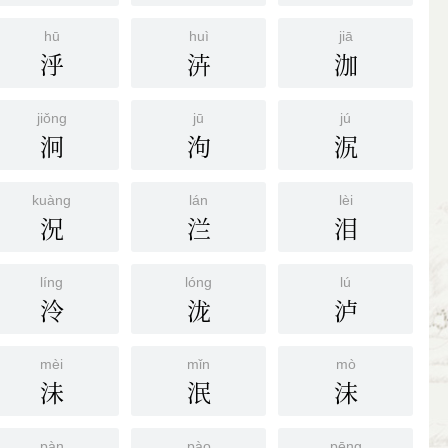
hū
huì
jiā
泘
泋
泇
jiǒng
jū
jú
泂
泃
泦
kuàng
lán
lèi
況
㳕
泪
líng
lóng
lú
泠
泷
泸
mèi
mǐn
mò
沬
泯
沫
pàn
pào
pēng