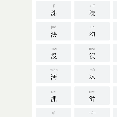
jǐ
zhī
泲
汥
jué
jūn
決
汮
méi
méi
没
沒
miǎn
mù
沔
沐
pài
pàn
沠
沜
qì
qiān