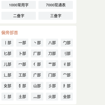
1000常用字
7000现通表
二叠字
三叠字
偏旁部首
丨部
一部
丶部
八部
勹部
匕部
卜部
厂部
刀部
刂部
儿部
冖部
亻部
艹部
彳部
辶部
工部
广部
门部
宀部
女部
犭部
山部
彡部
扌部
氵部
土部
灬部
火部
全部