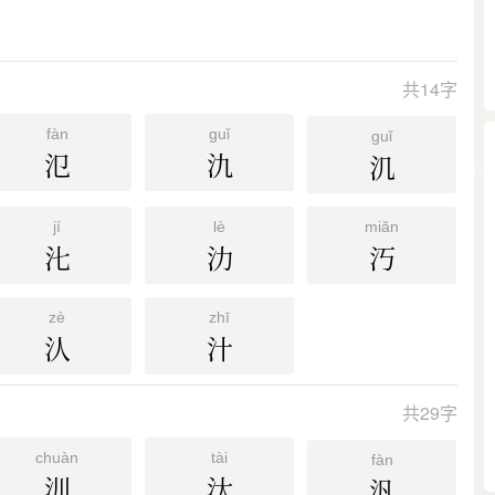
共14字
fàn
guǐ
guǐ
氾
氿
㲹
jí
lè
miǎn
㲺
氻
汅
zè
zhī
汄
汁
共29字
chuàn
tài
fàn
汌
汏
汎