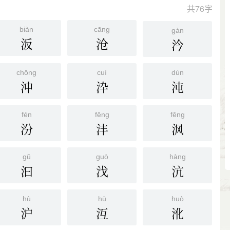
共76字
biàn
cāng
gàn
汳
沧
汵
chōng
cuì
dùn
沖
㳃
沌
fén
fēng
fēng
汾
沣
沨
gǔ
guò
hàng
汩
㳀
沆
hù
hù
huò
沪
沍
沎