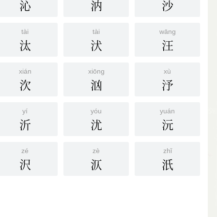
沁
汭
沙
tài
tài
wāng
汰
汱
汪
xián
xiōng
xù
㳄
汹
汿
yí
yóu
yuán
沂
沋
沅
zé
zè
zhǐ
沢
㳁
汦