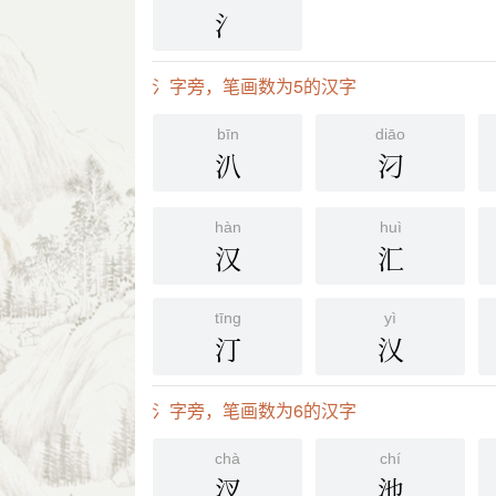
氵
氵字旁，笔画数为5的汉字
bīn
diāo
汃
汈
hàn
huì
汉
汇
tīng
yì
汀
㲼
氵字旁，笔画数为6的汉字
chà
chí
汊
池