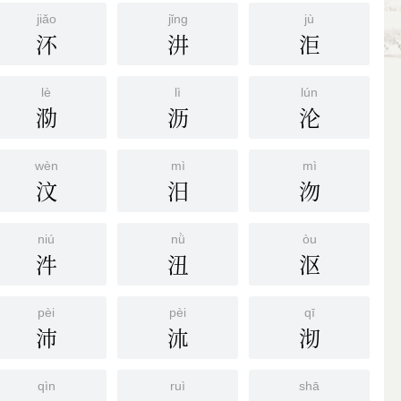
jiǎo
jǐng
jù
㳅
汫
洰
lè
lì
lún
泐
沥
沦
wèn
mì
mì
汶
汨
沕
niú
nǜ
òu
汼
沑
沤
pèi
pèi
qī
沛
㳈
沏
qìn
ruì
shā