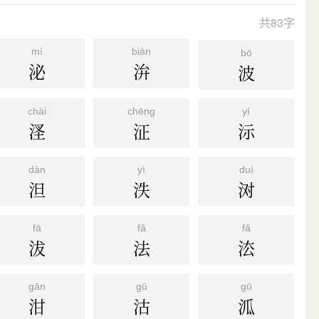
共83字
mì
biàn
bō
泌
㳎
波
chài
chēng
yí
㳗
泟
沶
dàn
yì
duì
泹
泆
㳔
fā
fǎ
fǎ
沷
法
㳒
gān
gū
gū
泔
沽
泒