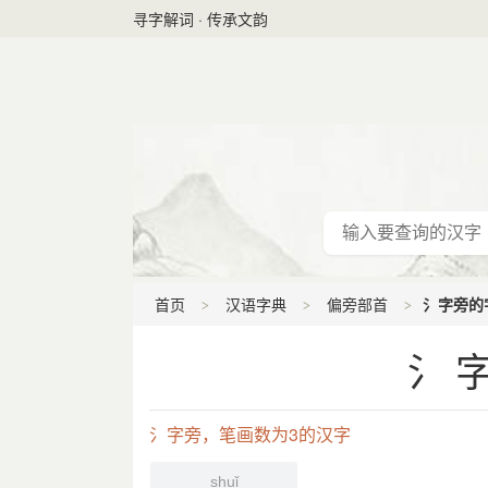
寻字解词 · 传承文韵
首页
汉语字典
偏旁部首
氵字旁的字
氵字
氵字旁，笔画数为3的汉字
shuǐ