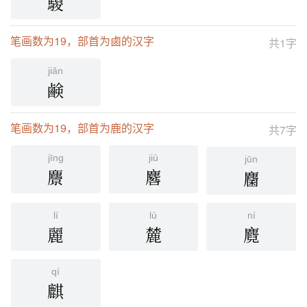
騣
笔画数为19，部首为鹵的汉字
共1字
jiǎn
鹸
笔画数为19，部首为鹿的汉字
共7字
jīng
jiù
jūn
麖
麔
麕
lí
lù
ní
麗
麓
麑
qí
麒