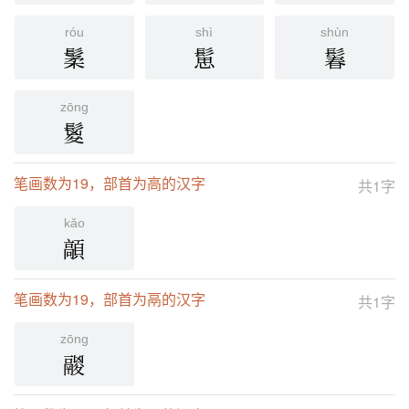
róu
shì
shùn
䰆
䰄
鬊
zōng
鬉
笔画数为19，部首为高的汉字
共1字
kǎo
䯪
笔画数为19，部首为鬲的汉字
共1字
zōng
鬷