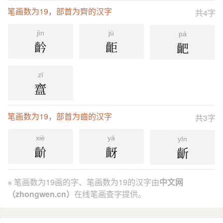
笔画数为19，部首为齊的汉字
共4字
jìn
jù
pá
䶖
䶙
䶕
zī
齍
笔画数为19，部首为齒的汉字
共3字
xiè
yá
yīn
齘
齖
齗
※ 笔画数为19画的字、笔画数为19的汉字由
中文网
（zhongwen.cn）
在线笔画查字提供。