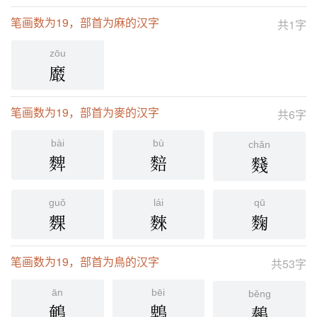
笔画数为19，部首为麻的汉字
共1字
zōu
黀
笔画数为19，部首为麥的汉字
共6字
bài
bù
chǎn
䴽
䴺
䴼
guǒ
lái
qū
䴹
麳
麴
笔画数为19，部首为鳥的汉字
共53字
ān
bēi
běng
鵪
鵯
䳞