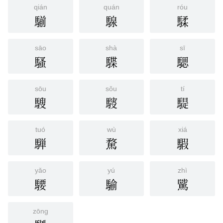
qián
quán
róu
騚
騡
騥
sāo
shà
sī
騷
䮜
騦
sōu
sǒu
tí
騪
䮟
騠
tuó
wù
xiá
騨
騖
騢
yǎo
yú
zhì
騕
騟
騭
zōng