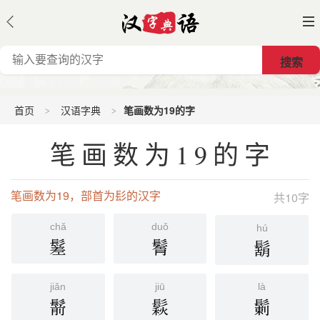
首页
汉语字典
笔画数为19的字
笔画数为19的字
笔画数为19，部首为髟的汉字
共10字
chǎ
duǒ
hú
䰈
鬌
鬍
jiǎn
jiū
là
鬋
鬏
鬎