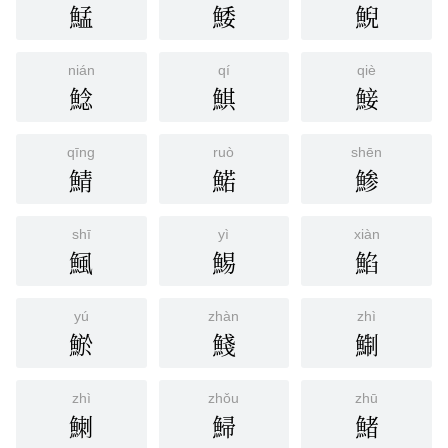
鯭
鯘
鯢
nián
qí
qiè
鯰
鯕
鯜
qīng
ruò
shēn
鯖
鰙
鯵
shī
yì
xiàn
鯴
鯣
䱤
yú
zhàn
zhì
鯲
䱠
鯯
zhì
zhǒu
zhū
䱨
鯞
鯺