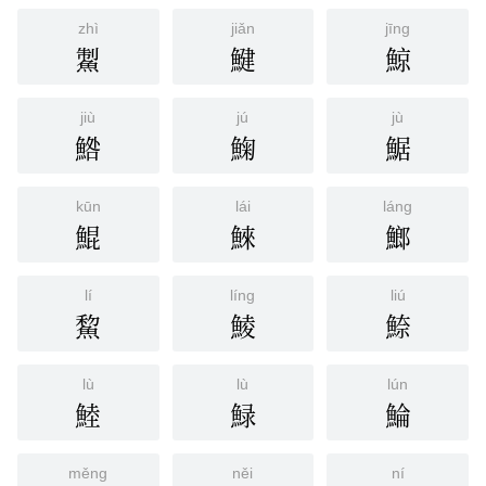
zhì
jiǎn
jīng
䱥
鰎
鯨
jiù
jú
jù
鯦
䱡
䱟
kūn
lái
láng
鯤
鯠
䱶
lí
líng
liú
鯬
鯪
䱞
lù
lù
lún
鯥
䱚
鯩
měng
něi
ní