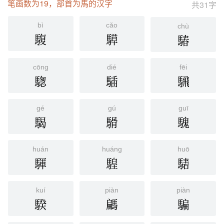
笔画数为19，部首为馬的汉字
共31字
bì
cǎo
chù
䮡
騲
䮞
cōng
dié
fēi
騘
䮢
騛
gé
gú
guī
騔
䮩
騩
huán
huáng
huō
䮝
騜
騞
kuí
piàn
piàn
騤
騗
騙