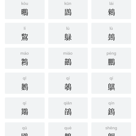
kòu
kūn
lái
䳟
鵾
鶆
lí
lù
lù
鵹
鵦
鵱
máo
miáo
péng
鶜
鶓
鵬
qī
qí
qí
鶈
鵸
鶀
qí
qiān
qín
䳢
鵮
鵭
qū
què
shēng