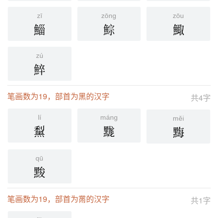
zī
zōng
zōu
鯔
鯮
鯫
zú
䱣
笔画数为19，部首为黑的汉字
共4字
lí
máng
měi
䵩
䵨
黣
qū
黢
笔画数为19，部首为黹的汉字
共1字