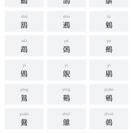
鶌
鵲
鵿
shū
shù
tù
鵨
鶐
鵵
wǔ
yā
yè
鵡
鵶
鵺
yì
yì
yì
鶂
鶃
鶍
yīng
yīng
yuān
鶑
鶧
鵷
yuán
zhuī
zhuó
䳣
鵻
鵫