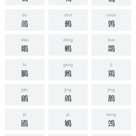
bù
chuí
chún
䳝
䳠
鶉
diāo
dōng
duò
鵰
鶇
鵽
fú
gēng
jī
鵩
鶊
鶏
jiān
jīng
jīng
鵳
鶁
鶄
jū
jú
kōng
鶋
鵴
鵼