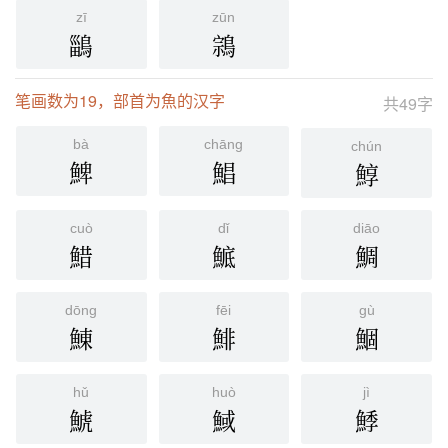
zī
zūn
鶅
鶎
笔画数为19，部首为魚的汉字
共49字
bà
chāng
chún
䱝
鯧
鯙
cuò
dǐ
diāo
䱜
鯳
鯛
dōng
fēi
gù
鯟
鯡
鯝
hǔ
huò
jì
鯱
䱛
鯚