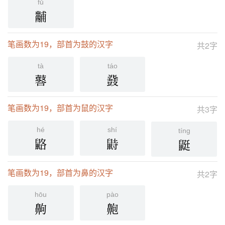
fǔ
黼
笔画数为19，部首为鼓的汉字
共2字
tà
táo
䶀
鼗
笔画数为19，部首为鼠的汉字
共3字
hé
shí
tíng
䶅
鼭
鼮
笔画数为19，部首为鼻的汉字
共2字
hōu
pào
齁
䶌