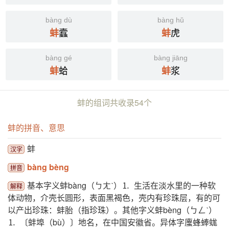
bàng dù
bàng hǔ
蠧
虎
蚌
蚌
bàng gé
bàng jiāng
蛤
浆
蚌
蚌
蚌的组词共收录54个
蚌的拼音、意思
蚌
汉字
bàng bèng
拼音
基本字义蚌bàng（ㄅㄤˋ）⒈ 生活在淡水里的一种软
解释
体动物，介壳长圆形，表面黑褐色，壳内有珍珠层，有的可
以产出珍珠：蚌胎（指珍珠）。其他字义蚌bèng（ㄅㄥˋ）
⒈ 〔蚌埠（bù）〕地名，在中国安徽省。异体字螷蜂蜯蛖