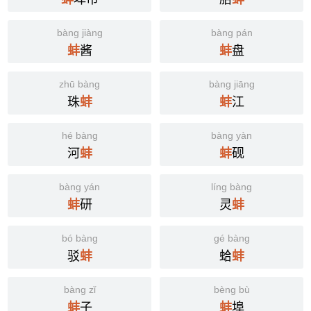
bàng jiàng
bàng pán
酱
盘
蚌
蚌
zhū bàng
bàng jiāng
珠
江
蚌
蚌
hé bàng
bàng yàn
河
砚
蚌
蚌
bàng yán
líng bàng
研
灵
蚌
蚌
bó bàng
gé bàng
驳
蛤
蚌
蚌
bàng zǐ
bèng bù
子
埠
蚌
蚌