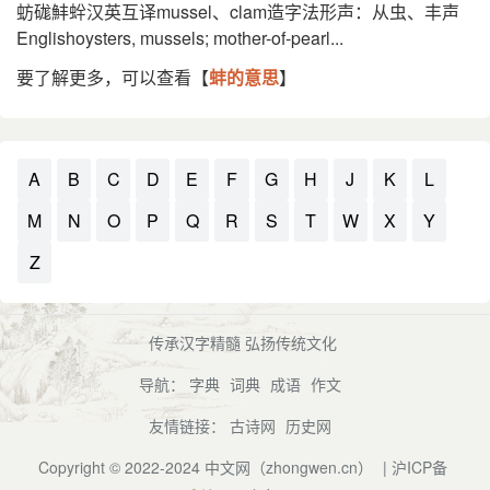
蚄硥䰷䖫汉英互译mussel、clam造字法形声：从虫、丰声
Englishoysters, mussels; mother-of-pearl...
要了解更多，可以查看【
蚌的意思
】
A
B
C
D
E
F
G
H
J
K
L
M
N
O
P
Q
R
S
T
W
X
Y
Z
传承汉字精髓 弘扬传统文化
导航：
字典
词典
成语
作文
友情链接：
古诗网
历史网
Copyright © 2022-2024
中文网（zhongwen.cn）
|
沪ICP备