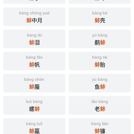
bàng zhōng yuè
bàng ké
中月
壳
蚌
蚌
bàng lèi
yù bàng
泪
鹬
蚌
蚌
bàng fān
bàng tāi
帆
胎
蚌
蚌
bàng shèn
yú bàng
蜃
鱼
蚌
蚌
luó bàng
lǎo bàng
螺
老
蚌
蚌
bàng luǒ
bàng lián
蠃
镰
蚌
蚌