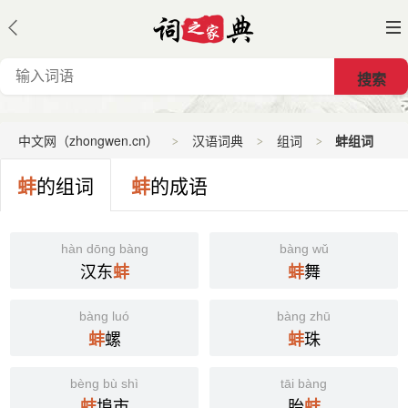
中文网（zhongwen.cn）
汉语词典
组词
蚌组词
蚌
的组词
蚌
的成语
hàn dōng bàng
bàng wǔ
汉东
舞
蚌
蚌
bàng luó
bàng zhū
螺
珠
蚌
蚌
bèng bù shì
tāi bàng
埠市
胎
蚌
蚌