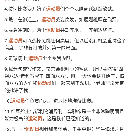
4.拔河比赛要开始了
运动员
们个个龙腾虎跃跃跃欲试。
5.瞧，在跑道上，
运动员
英姿焕发，如展翅雄鹰在飞翔。
6.最后冲刺时，两个
运动员
并驾齐驱，一齐到达终点。
7.
运动员
可以选择免跳任何高度，但以后没有机会重试这个
高度，除非要打破并列第一的局面。
8.足球场上,
运动员
个个龙腾虎跃。
9.我造句或写作文，常常会犯粗心的毛病，所以竟然将"四
通八达"造句写成了"四面八方"，瞧："大运会快开始了，四
面八方的人们和
运动员
们一起来到了深圳。"老师非常无奈
的批评了我！
10.
运动员
们鱼贯而入，进入场地准备比赛。
11.红军舵主告诉利物浦周刊：奔驰帝是一个非常聪明而且
能力极高的
运动员
，这是我们已经知道的。
12.与一些
运动员
视参加奥运会、争金夺银为毕生追求之目