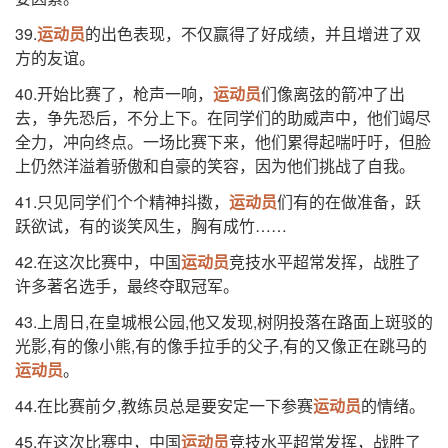
39.
运动员
的出色表现，不仅赢得了好成绩，并且增进了双
方的友谊。
40.开始比赛了，枪声一响，
运动员
们像离弦的箭冲了出
去，争先恐后，不分上下。在同学们的助威声中，他们竭尽
全力，冲向终点。一场比赛下来，他们累得起喘吁吁，但脸
上仍然洋溢着骄傲和自豪的笑容，因为他们挑战了自我。
41.只见同学们个个精神抖擞，
运动员
们有的在做准备，跃
跃欲试，有的谈笑风生，胸有成竹……
42.在这次比赛中，中国
运动员
竞技水平超常发挥，战胜了
许多著名选手，最终夺取冠军。
43.上周日,在皇城根公园,他又发现,树阴投落在路面上斑驳的
光影,有的像小熊,有的像手拉手的父子,有的又像正在跳马的
运动员
。
44.在比赛前夕,教练员总是要安定一下参赛
运动员
的情绪。
45.在这次比赛中，中国
运动员
竞技水平超常发挥，战胜了