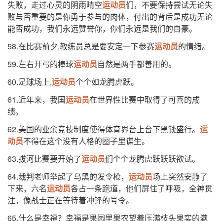
失败，走过心灵的阴雨晴空
运动员
们，不要保持尝试无论失
败与否重要的是你勇于参与的肉体，付出的背后是成功无论
能否成功，我们永远赞誉你，你们永远是我们的自豪。
58.在比赛前夕,教练员总是要安定一下参赛
运动员
的情绪。
59.左右开弓的棒球
运动员
自然是两手都善用的。
60.足球场上,
运动员
个个如龙腾虎跃。
61.近年来，我国
运动员
在世界性比赛中取得了可喜的成
绩。
62.美国的业余竞技制度使得体育界台上台下黑钱盛行。
运
动员
不得在这个没有人格的圈子里谋生。
63.拔河比赛要开始了
运动员
们个个龙腾虎跃跃跃欲试。
64.裁判老师举起了乌黑的发令枪，
运动员
场上突然安静了
下来，六名
运动员
各占一条跑道，他们屏住了呼吸，全神贯
注，像战士正在等待着冲锋的号令。
65.什么是幸福？幸福是果园里果农望着压满枝头果实的满