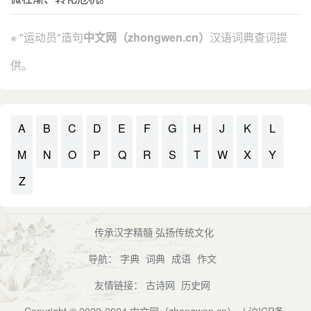
※ "运动员"造句
中文网（zhongwen.cn）
汉语词典查词提
供。
A
B
C
D
E
F
G
H
J
K
L
M
N
O
P
Q
R
S
T
W
X
Y
Z
传承汉字精髓 弘扬传统文化
导航：
字典
词典
成语
作文
友情链接：
古诗网
历史网