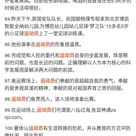
外或者疾病。而那些长期吸烟，喝酒的吝啬鬼在他们90岁的
时候还活得很好。
94.昨天下午,原国安队队长、前国脚杨璞专程来到北京博凯
智能全纳幼儿园,为博凯幼儿园幼儿足球“梦之队”10多名5岁
的小足球
运动员
上了一堂足球训练课。
95.他扮演拳击
运动员
的形象很逼真。
96.完成党和人民的重托和
运动员
自身的全面发展，既是眼
前的问题，也是长远的问题。正确理解以人为本为核心的科
学发展观是解决两大问题的前提。
97.奥运赛场上，
运动员
们奉献的是超越自我的勇气，奉献
的是舍我其谁的精神，奉献的是对祖国养育之恩的回报。
98.
运动员
们鱼贯而入，进入场地准备比赛。
99.在运动场上,
运动员
们可谓是八仙过海,各显神通za
ojv.com。
100.要体认
运动员
有生涯转换的危机，并从教育的方式中防
微杜渐、转化危机。