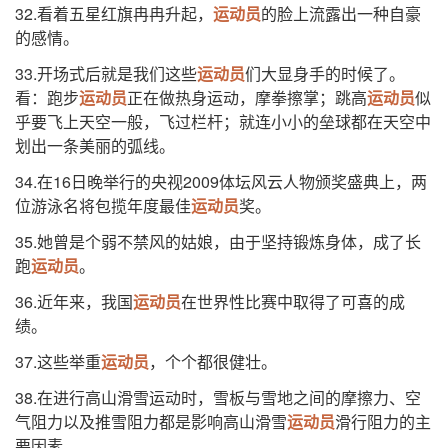
32.看着五星红旗冉冉升起，
运动员
的脸上流露出一种自豪
的感情。
33.开场式后就是我们这些
运动员
们大显身手的时候了。
看：跑步
运动员
正在做热身运动，摩拳擦掌；跳高
运动员
似
乎要飞上天空一般，飞过栏杆；就连小小的垒球都在天空中
划出一条美丽的弧线。
34.在16日晚举行的央视2009体坛风云人物颁奖盛典上，两
位游泳名将包揽年度最佳
运动员
奖。
35.她曾是个弱不禁风的姑娘，由于坚持锻炼身体，成了长
跑
运动员
。
36.近年来，我国
运动员
在世界性比赛中取得了可喜的成
绩。
37.这些举重
运动员
，个个都很健壮。
38.在进行高山滑雪运动时，雪板与雪地之间的摩擦力、空
气阻力以及推雪阻力都是影响高山滑雪
运动员
滑行阻力的主
要因素。