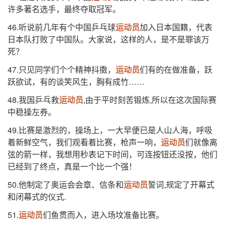
许多著名选手，最终夺取冠军。
46.听说前几年有个中国乒乓球
运动员
加入日本国籍，代表
日本队打败了中国队。大家说，这样的人，是不是罪该万
死？
47.只见同学们个个精神抖擞，
运动员
们有的在做准备，跃
跃欲试，有的谈笑风生，胸有成竹……
48.我国乒乓救
运动员
,由于平时刻苦锻炼,所以在这次国际赛
中稳操左券。
49.比赛是激烈的，操场上，一大早便已是人山人海，呼吸
着新鲜空气，我们观看着比赛，枪声一响，
运动员
们就像离
弦的箭一样，我想用秒表记下时间，可连按钮还没按，他们
已经到了终点，真是一个比一个强！
50.他制定了奥运会会章、信条和
运动员
誓词,规定了开幕式
和闭幕式的仪式.
51.
运动员
们鱼贯而入，进入场坟准备比赛。