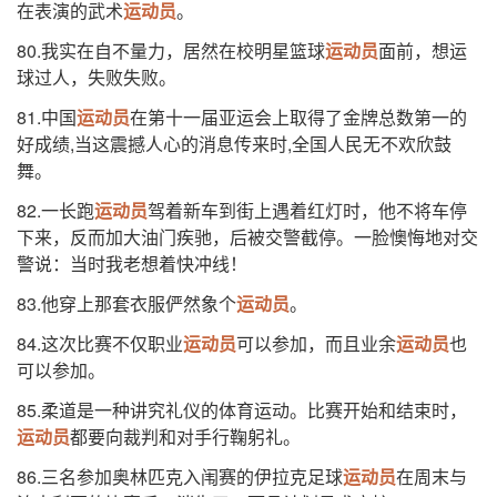
在表演的武术
运动员
。
80.我实在自不量力，居然在校明星篮球
运动员
面前，想运
球过人，失败失败。
81.中国
运动员
在第十一届亚运会上取得了金牌总数第一的
好成绩,当这震撼人心的消息传来时,全国人民无不欢欣鼓
舞。
82.一长跑
运动员
驾着新车到街上遇着红灯时，他不将车停
下来，反而加大油门疾驰，后被交警截停。一脸懊悔地对交
警说：当时我老想着快冲线！
83.他穿上那套衣服俨然象个
运动员
。
84.这次比赛不仅职业
运动员
可以参加，而且业余
运动员
也
可以参加。
85.柔道是一种讲究礼仪的体育运动。比赛开始和结束时，
运动员
都要向裁判和对手行鞠躬礼。
86.三名参加奥林匹克入闱赛的伊拉克足球
运动员
在周末与