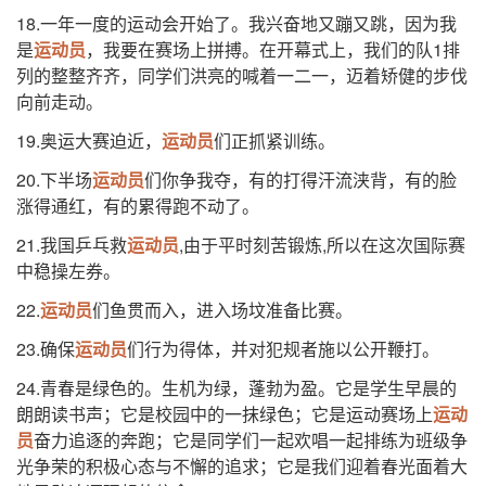
18.一年一度的运动会开始了。我兴奋地又蹦又跳，因为我
是
运动员
，我要在赛场上拼搏。在开幕式上，我们的队1排
列的整整齐齐，同学们洪亮的喊着一二一，迈着矫健的步伐
向前走动。
19.奥运大赛迫近，
运动员
们正抓紧训练。
20.下半场
运动员
们你争我夺，有的打得汗流浃背，有的脸
涨得通红，有的累得跑不动了。
21.我国乒乓救
运动员
,由于平时刻苦锻炼,所以在这次国际赛
中稳操左券。
22.
运动员
们鱼贯而入，进入场坟准备比赛。
23.确保
运动员
们行为得体，并对犯规者施以公开鞭打。
24.青春是绿色的。生机为绿，蓬勃为盈。它是学生早晨的
朗朗读书声；它是校园中的一抹绿色；它是运动赛场上
运动
员
奋力追逐的奔跑；它是同学们一起欢唱一起排练为班级争
光争荣的积极心态与不懈的追求；它是我们迎着春光面着大