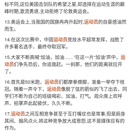
标不同,这位美国击剑队的希望之星,却选择在运动生涯的巅
峰时期,激流勇退,主动拒绝了伦敦奥运会。
13.奥运会上,当我国的国旗冉冉升起时,
运动员
的自豪感油然
而生。
14.在这次比赛中，中国
运动员
竞技水平超常发挥，战胜了
许多著名选手，最终夺取冠军。
15.大家不断高喊“加油，加油……”在这一片“加油”声中，
运
动员
们争先恐后，你追我赶。一刹那，他们的距离就拉开
了。
16.首先是50米跑，
运动员
们都摩拳擦脚，准备一举夺下桂
冠。随着一声令下，
运动员
像脱了弦的箭似的飞了出去，同
学们不断为自己的班级喝彩、加油、打气。观众席上欢呼
声、拍掌声此起彼伏，久久不断。
17.
运动员
之间互相竞争甚至于互打嘴仗也是常事,但是厕身
其间、煽风点火,将这种竞争放大成恩怨,这不是媒体应有的
作为。