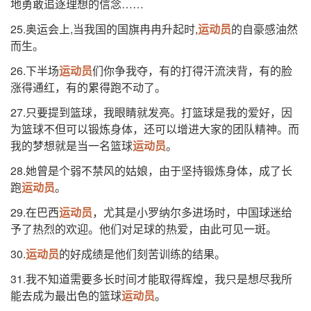
地勇敢追逐理想的信念……
25.奥运会上,当我国的国旗冉冉升起时,
运动员
的自豪感油然
而生。
26.下半场
运动员
们你争我夺，有的打得汗流浃背，有的脸
涨得通红，有的累得跑不动了。
27.只要提到篮球，我眼睛就发亮。打篮球是我的爱好，因
为篮球不但可以锻炼身体，还可以增进大家的团队精神。而
我的梦想就是当一名篮球
运动员
。
28.她曾是个弱不禁风的姑娘，由于坚持锻炼身体，成了长
跑
运动员
。
29.在巴西
运动员
，尤其是小罗纳尔多进场时，中国球迷给
予了热烈的欢迎。他们对足球的热爱，由此可见一斑。
30.
运动员
的好成绩是他们刻苦训练的结果。
31.我不知道需要多长时间才能取得辉煌，我只是想尽我所
能去成为最出色的篮球
运动员
。