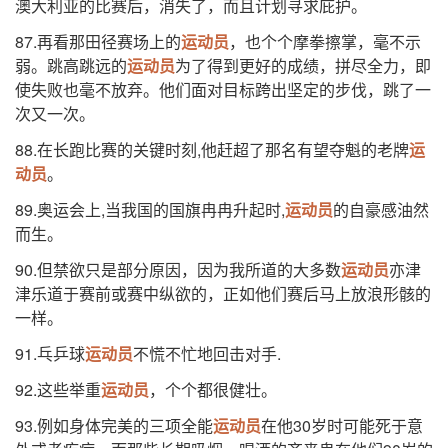
澳大利亚的比赛后，消失了，而且计划寻求庇护。
87.再看那田径赛场上的
运动员
，也个个摩拳擦掌，毫不示
弱。跳高跳远的
运动员
为了得到更好的成绩，拼尽全力，即
使失败也毫不放弃。他们面对目标跨出坚定的步伐，跳了一
次又一次。
88.在长跑比赛的关键时刻,他赶超了那名有望夺魁的老牌
运
动员
。
89.奥运会上,当我国的国旗冉冉升起时,
运动员
的自豪感油然
而生。
90.但禁欲只是部分原因，因为我所道的大多数
运动员
亦津
津乐道于赛前或赛中纵欲的，正如他们赛后马上放浪形骸的
一样。
91.乓乒球
运动员
不慌不忙地回击对手.
92.这些举重
运动员
，个个都很健壮。
93.例如身体完美的三项全能
运动员
在他30岁时可能死于意