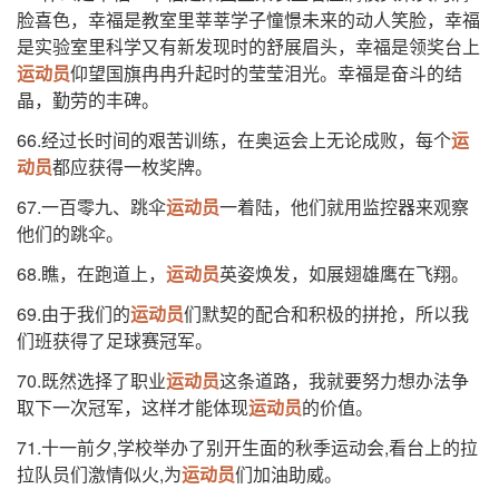
脸喜色，幸福是教室里莘莘学子憧憬未来的动人笑脸，幸福
是实验室里科学又有新发现时的舒展眉头，幸福是领奖台上
运动员
仰望国旗冉冉升起时的莹莹泪光。幸福是奋斗的结
晶，勤劳的丰碑。
66.经过长时间的艰苦训练，在奥运会上无论成败，每个
运
动员
都应获得一枚奖牌。
67.一百零九、跳伞
运动员
一着陆，他们就用监控器来观察
他们的跳伞。
68.瞧，在跑道上，
运动员
英姿焕发，如展翅雄鹰在飞翔。
69.由于我们的
运动员
们默契的配合和积极的拼抢，所以我
们班获得了足球赛冠军。
70.既然选择了职业
运动员
这条道路，我就要努力想办法争
取下一次冠军，这样才能体现
运动员
的价值。
71.十一前夕,学校举办了别开生面的秋季运动会,看台上的拉
拉队员们激情似火,为
运动员
们加油助威。