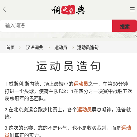
首页
汉语词典
运动员
运动员造句
运动员造句
1.威斯利.斯内德，场上最矮小的
运动员
之一，在第68分钟
打进一个头球，使荷兰队以2：1在四分之一决赛中战胜五次
获总冠军的巴西队。
2.在北京奥运会跑步比赛上，各个
运动员
屏息凝神，准备就
绪。
3.这次的比赛，靠的不是运气，也不是收买裁判，而是
运动
员
们真正的实力。