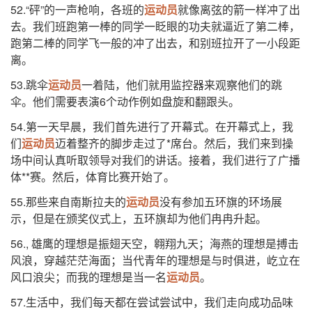
52.“砰”的一声枪响，各班的
运动员
就像离弦的箭一样冲了出
去。我们班跑第一棒的同学一眨眼的功夫就逼近了第二棒，
跑第二棒的同学飞一般的冲了出去，和别班拉开了一小段距
离。
53.跳伞
运动员
一着陆，他们就用监控器来观察他们的跳
伞。他们需要表演6个动作例如盘旋和翻跟头。
54.第一天早晨，我们首先进行了开幕式。在开幕式上，我
们
运动员
迈着整齐的脚步走过了*席台。然后，我们来到操
场中间认真听取领导对我们的讲话。接着，我们进行了广播
体**赛。然后，体育比赛开始了。
55.那些来自南斯拉夫的
运动员
没有参加五环旗的环场展
示，但是在颁奖仪式上，五环旗却为他们冉冉升起。
56., 雄鹰的理想是振翅天空，翱翔九天；海燕的理想是搏击
风浪，穿越茫茫海面；当代青年的理想是与时俱进，屹立在
风口浪尖；而我的理想是当一名
运动员
。
57.生活中，我们每天都在尝试尝试中，我们走向成功品味