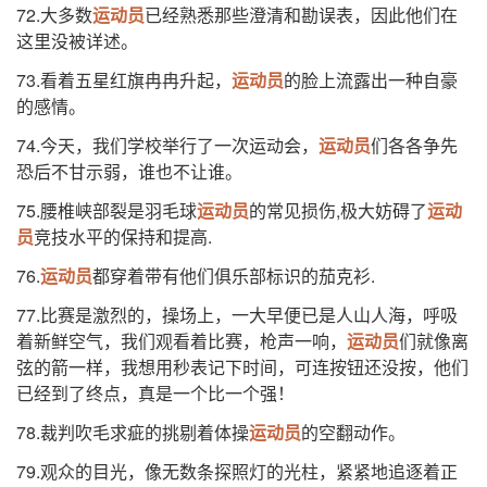
72.大多数
运动员
已经熟悉那些澄清和勘误表，因此他们在
这里没被详述。
73.看着五星红旗冉冉升起，
运动员
的脸上流露出一种自豪
的感情。
74.今天，我们学校举行了一次运动会，
运动员
们各各争先
恐后不甘示弱，谁也不让谁。
75.腰椎峡部裂是羽毛球
运动员
的常见损伤,极大妨碍了
运动
员
竞技水平的保持和提高.
76.
运动员
都穿着带有他们俱乐部标识的茄克衫.
77.比赛是激烈的，操场上，一大早便已是人山人海，呼吸
着新鲜空气，我们观看着比赛，枪声一响，
运动员
们就像离
弦的箭一样，我想用秒表记下时间，可连按钮还没按，他们
已经到了终点，真是一个比一个强！
78.裁判吹毛求疵的挑剔着体操
运动员
的空翻动作。
79.观众的目光，像无数条探照灯的光柱，紧紧地追逐着正